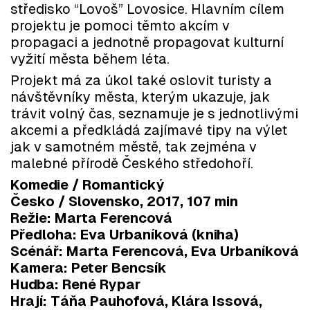
středisko “Lovoš” Lovosice. Hlavním cílem
projektu je pomoci těmto akcím v
propagaci a jednotně propagovat kulturní
vyžití města během léta.
Projekt má za úkol také oslovit turisty a
návštěvníky města, kterým ukazuje, jak
trávit volný čas, seznamuje je s jednotlivými
akcemi a předkládá zajímavé tipy na výlet
jak v samotném městě, tak zejména v
malebné přírodě Českého středohoří.
Komedie / Romantický
Česko / Slovensko, 2017, 107 min
Režie:
Marta Ferencová
Předloha:
Eva Urbaníková (kniha)
Scénář:
Marta Ferencová, Eva Urbaníková
Kamera:
Peter Bencsík
Hudba:
René Rypar
Hrají:
Táňa Pauhofová, Klára Issová,